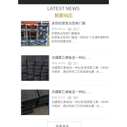
LATEST NEWS
较新动态
多腔铝塑复合型材门窗
2025-10-14
2617
铝塑复合型材门窗概述
铝塑复合型材门窗是一种结合了金属和塑料特性
的高性能建筑材......
含硼聚乙烯板是一种以......
2025-10-14
511
含硼聚乙烯板是一种以高密度聚乙烯（HDPE）
为基材，通过特殊工艺添加碳化硼（B₄......
含硼聚乙烯板是一种以......
2025-10-14
560
含硼聚乙烯板是一种以高密度聚乙烯（HDPE）
为基材，通过特殊工艺添加碳化硼（B₄......
查看更多 →