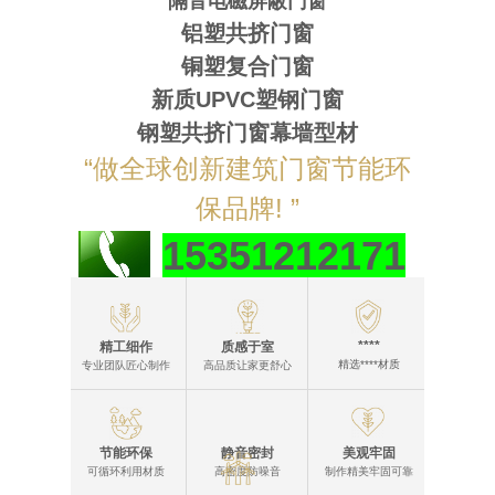
隔音电磁屏蔽门窗
铝塑共挤门窗
铜塑复合门窗
新质UPVC塑钢门窗
钢塑共挤门窗幕墙型材
“做全球创新建筑门窗节能环
保品牌! ”
15351212171
****
精工细作
质感于室
精选****材质
专业团队匠心制作
高品质让家更舒心
节能环保
静音密封
美观牢固
可循环利用材质
高密度防噪音
制作精美牢固可靠