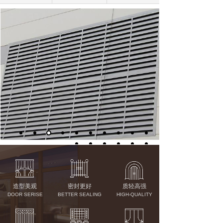
造型美观
密封更好
质轻高强
DOOR SERISE
BETTER SEALING
HIGH-QUALITY