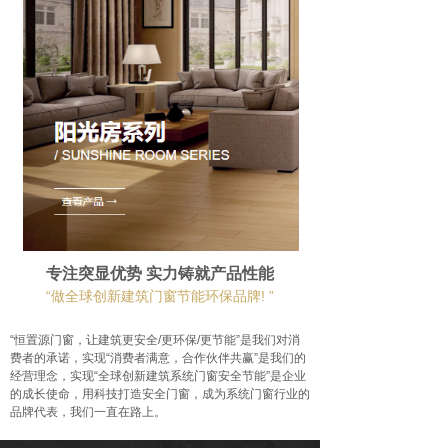
专注突显优势 实力铸就产品性能
“做全球创新建筑门窗节能环保品牌! ”
“恒置源门窗，让建筑更安全/更环保/更节能”是我们对消
费者的承诺，实现“消费者满意，合作伙伴共赢”是我们的
经营理念，
实现“全球创新建筑系统门窗安全节能”
是企业
的成长使命，用科技打造安全门窗，
成为系统门窗行业的
品牌代表，我们一直在路上。