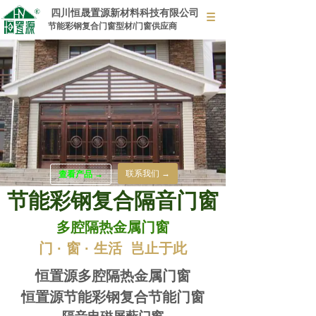
四川恒晟置源新材料科技有限公司
节能彩钢复合门窗型材/门窗供应商
联系我们 →
查看产品 →
节能彩钢复合隔音门窗
多腔隔热金属门窗
门 · 窗 · 生活 岂止于此
公司主要研发和销售新材料多腔隔热金属门窗型材、节能彩
恒置源多腔隔热金属门窗
钢复合门窗
、组合式彩钢复合门窗等建筑配套
产品。
恒置源节能彩钢复合节能门窗