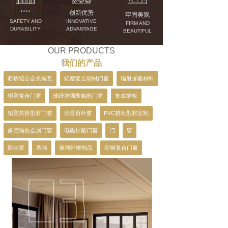
****
创新优势
牢固美观
SAFETY AND
INNOVATIVE
FIRM AND
DURABILITY
ADVANTAGE
BEAUTIFUL
OUR PRODUCTS
我们的产品
断桥铝合金长城瓦
铝塑复合型材门窗
辐射屏蔽材料
铜塑复合门窗
玻纤增强聚氨酯门窗
集成墙板
铝塑共挤型材门窗
消音百叶窗
PVC挤出型材定制
多腔隔热金属门窗
电磁屏蔽门窗
门
窗
防火窗
幕墙
玻璃纤维制品
彩钢复合门窗