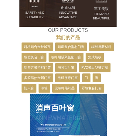
****
创新优势
牢固美观
SAFETY AND
INNOVATIVE
FIRM AND
DURABILITY
ADVANTAGE
BEAUTIFUL
OUR PRODUCTS
我们的产品
断桥铝合金长城瓦
铝塑复合型材门窗
辐射屏蔽材料
铜塑复合门窗
玻纤增强聚氨酯门窗
集成墙板
铝塑共挤型材门窗
消音百叶窗
PVC挤出型材定制
多腔隔热金属门窗
电磁屏蔽门窗
门
窗
防火窗
幕墙
玻璃纤维制品
彩钢复合门窗