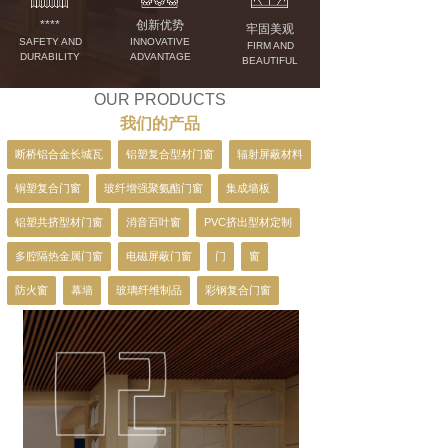
****
创新优势
牢固美观
SAFETY AND
INNOVATIVE
FIRM AND
DURABILITY
ADVANTAGE
BEAUTIFUL
OUR PRODUCTS
我们的产品
断桥铝合金长城瓦
铝塑复合型材门窗
辐射屏蔽材料
铜塑复合门窗
玻纤增强聚氨酯门窗
集成墙板
铝塑共挤型材门窗
消音百叶窗
PVC挤出型材定制
多腔隔热金属门窗
电磁屏蔽门窗
门
窗
防火窗
幕墙
玻璃纤维制品
彩钢复合门窗